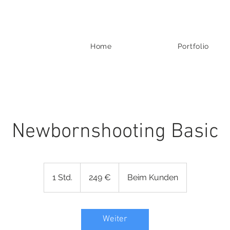
Home
Portfolio
Newbornshooting Basic
249
Euro
1 Std.
1
249 €
Beim Kunden
S
t
d
Weiter