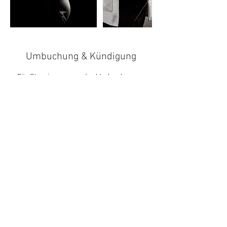
Umbuchung & Kündigung
Für Stornierungen oder Umbuchungen
bitte ich um Rückmeldung spätestens 24h
vorher, ansonsten kann ich leider keine
Erstattung veranlassen.
Kontaktangaben
+4915150788612
kontakt@tobias-grimberg.de
Hölverscheid 3, 42799 Leichlingen
(Rheinland), Deutschland