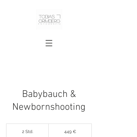
Babybauch &
Newbornshooting
449
Euro
2 Std.
2
449 €